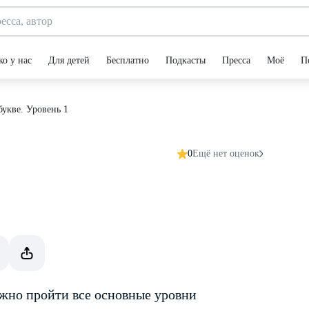
ко у нас
Для детей
Бесплатно
Подкасты
Пресса
Моё
П
букве. Уровень 1
0
Ещё нет оценок
ажно пройти все основные уровни