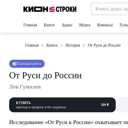
Главная
Книги
Аудио
Медиа
Комиксы
Толь
От Руси до России
Главная
Книги
История
Платная книга
От Руси до России
Лев Гумилев
КУПИТЬ
509 ₽
навсегда в профиле и без подписки
Исследование «От Руси к России» охватывает п