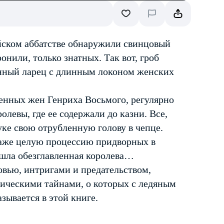
ийском аббатстве обнаружили свинцовый
онили, только знатных. Так вот, гроб
вянный ларец с длинным локоном женских
енных жен Генриха Восьмого, регулярно
олевы, где ее содержали до казни. Все,
руке свою отрубленную голову в чепце.
даже целую процессию придворных в
 шла обезглавленная королева…
вью, интригами и предательством,
ическими тайнами, о которых с ледяным
зывается в этой книге.