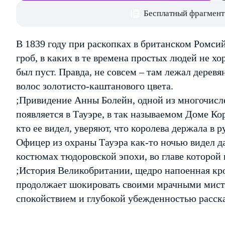
Бесплатный фрагмент
В 1839 году при раскопках в британском Ромс
гроб, в каких в те времена простых людей не хор
был пуст. Правда, не совсем – там лежал дере
волос золотисто-каштанового цвета.
;Привидение Анны Болейн, одной из многочисл
появляется в Тауэре, в так называемом Доме Кор
кто ее видел, уверяют, что королева держала в 
Офицер из охраны Тауэра как-то ночью видел 
костюмах тюдоровской эпохи, во главе которой
;История Великобритании, щедро напоенная кро
продолжает шокировать своими мрачными мист
спокойствием и глубокой убежденностью расска