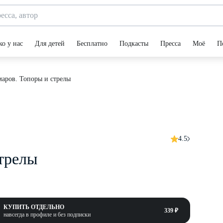
ко у нас
Для детей
Бесплатно
Подкасты
Пресса
Моё
П
аров. Топоры и стрелы
4.5
трелы
КУПИТЬ ОТДЕЛЬНО
339 ₽
навсегда в профиле и без подписки