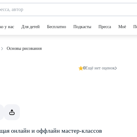
ко у нас
Для детей
Бесплатно
Подкасты
Пресса
Моё
П
Основы рисования
0
Ещё нет оценок
дущая онлайн и оффлайн мастер-классов