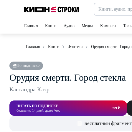
Главная
Книги
Аудио
Медиа
Комиксы
Толь
Орудия смерти. Город 
Главная
Книги
Фэнтези
По подписке
Орудия смерти. Город стекла
Кассандра Клэр
ЧИТАТЬ ПО ПОДПИСКЕ
399 ₽
бесплатно 14 дней, далее /мес
Бесплатный фрагмент