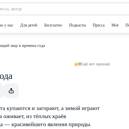
ко у нас
Для детей
Бесплатно
Подкасты
Пресса
Моё
П
щий мир и времена года
0
Ещё нет оценок
ода
та купаются и загорают, а зимой играют
а оживает, из тёплых краёв
да — красивейшего явления природы.