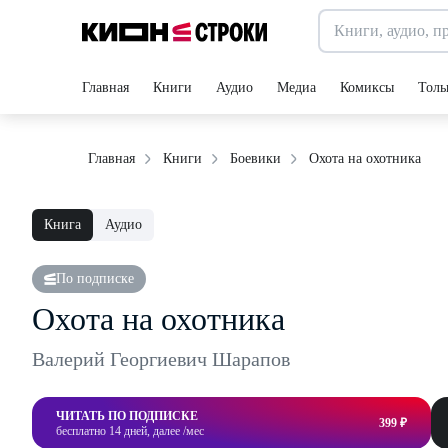
Главная
Книги
Аудио
Медиа
Комиксы
Толь
Охота на охотника
Главная
Книги
Боевики
Книга
Аудио
По подписке
Охота на охотника
Валерий Георгиевич Шарапов
ЧИТАТЬ ПО ПОДПИСКЕ
399 ₽
бесплатно 14 дней, далее /мес