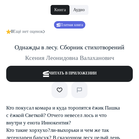
Книга
Аудио
Платная книга
0
Ещё нет оценок
Однажды в лесу. Сборник стихотворений
Ксения Леонидовна Валаханович
ЧИТАТЬ В ПРИЛОЖЕНИИ
Кто покусал комара и куда торопятся ёжик Пашка
с ёжкой Светкой? Отчего невесел лось и что
внутри у енота Иннокентия?
Кто такие хорхухо?ли-выхорьки и чем же так
легендарен барсук? В сказочном лесу целый день