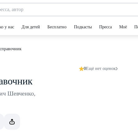
ко у нас
Для детей
Бесплатно
Подкасты
Пресса
Моё
П
справочник
0
Ещё нет оценок
авочник
ич Шевченко
,