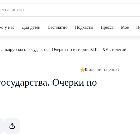
ко у нас
Для детей
Бесплатно
Подкасты
Пресса
Моё
П
еликорусского государства. Очерки по истории XIII—XV столетий
0
Ещё нет оценок
осударства. Очерки по