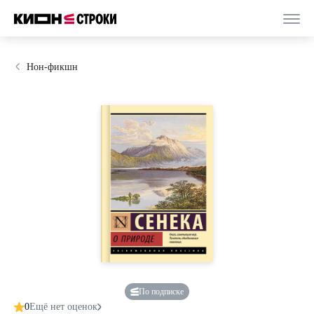
Нон-фикшн
По подписке
0
Ещё нет оценок