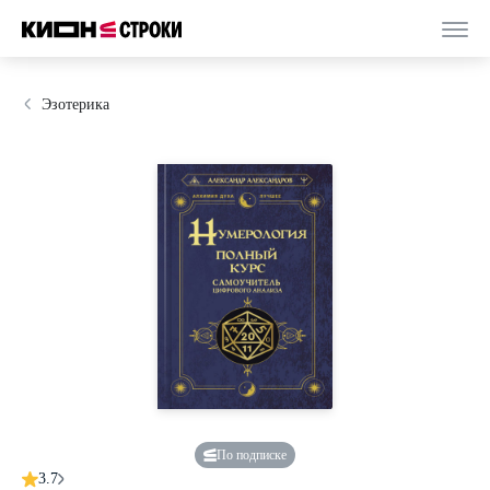
Эзотерика
По подписке
3.7