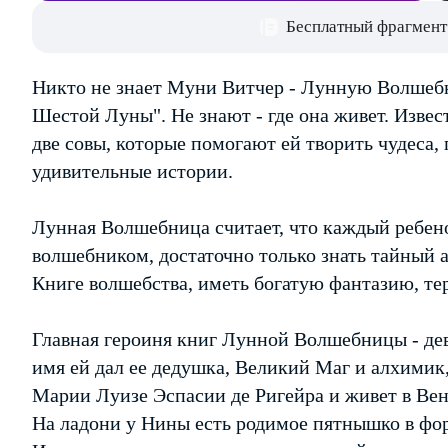
Бесплатный фрагмент
Никто не знает Муни Витчер - Лунную Волшебн
Шестой Луны". Не знают - где она живет. Извест
две совы, которые помогают ей творить чудеса,
удивительные истории.
Лунная Волшебница считает, что каждый ребен
волшебником, достаточно только знать тайный 
Книге волшебства, иметь богатую фантазию, т
Главная героиня книг Лунной Волшебницы - дев
имя ей дал ее дедушка, Великий Маг и алхимик
Марии Луизе Эспасии де Ригейра и живет в Ве
На ладони у Нины есть родимое пятнышко в фор