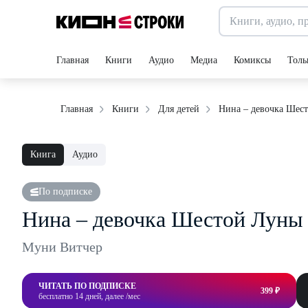
Главная
Книги
Аудио
Медиа
Комиксы
Толь
Нина – девочка Шес
Главная
Книги
Для детей
Книга
Аудио
По подписке
Нина – девочка Шестой Луны
Муни Витчер
ЧИТАТЬ ПО ПОДПИСКЕ
399 ₽
бесплатно 14 дней, далее /мес