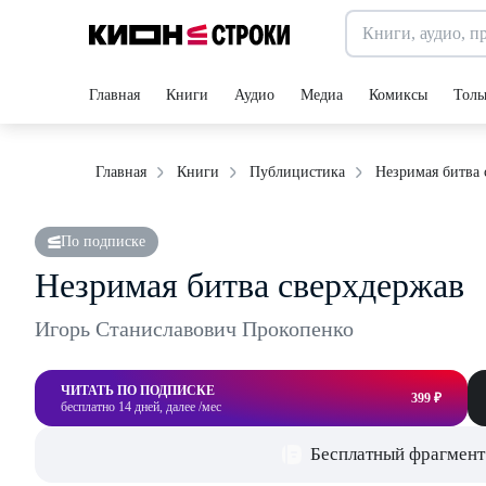
Главная
Книги
Аудио
Медиа
Комиксы
Толь
Незримая битва 
Главная
Книги
Публицистика
По подписке
Незримая битва сверхдержав
Игорь Станиславович Прокопенко
ЧИТАТЬ ПО ПОДПИСКЕ
399 ₽
бесплатно 14 дней, далее /мес
Бесплатный фрагмент