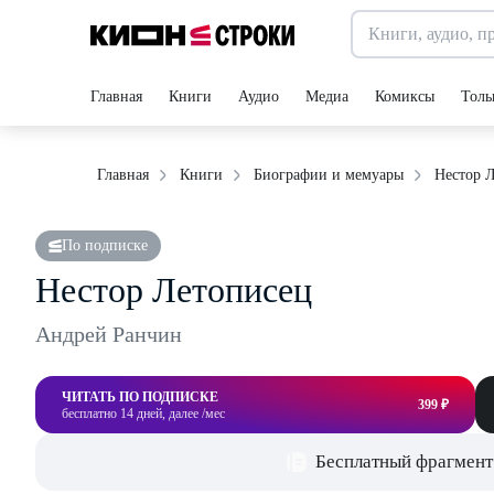
Главная
Книги
Аудио
Медиа
Комиксы
Толь
Нестор 
Главная
Книги
Биографии и мемуары
По подписке
Нестор Летописец
Андрей Ранчин
ЧИТАТЬ ПО ПОДПИСКЕ
399 ₽
бесплатно 14 дней, далее /мес
Бесплатный фрагмент