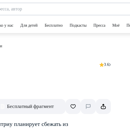
ко у нас
Для детей
Бесплатно
Подкасты
Пресса
Моё
П
ги
3.6
Бесплатный фрагмент
триу планирует сбежать из