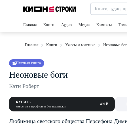
Главная
Книги
Аудио
Медиа
Комиксы
Толь
Неоновые бо
Главная
Книги
Ужасы и мистика
Платная книга
Неоновые боги
Кэти Роберт
КУПИТЬ
499 ₽
навсегда в профиле и без подписки
Любимица светского общества Персефона Дими