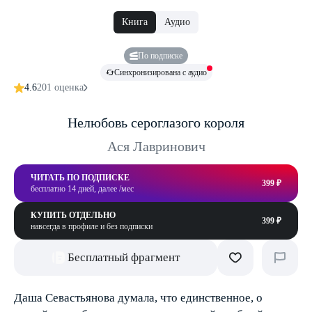
Книга
Аудио
По подписке
Синхронизирована с аудио
4.6
201 оценка
Нелюбовь сероглазого короля
Ася Лавринович
ЧИТАТЬ ПО ПОДПИСКЕ
399 ₽
бесплатно 14 дней, далее /мес
КУПИТЬ ОТДЕЛЬНО
399 ₽
навсегда в профиле и без подписки
Бесплатный фрагмент
Даша Севастьянова думала, что единственное, о