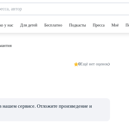
ко у нас
Для детей
Бесплатно
Подкасты
Пресса
Моё
П
мантия
0
Ещё нет оценок
в нашем сервисе. Отложите произведение и