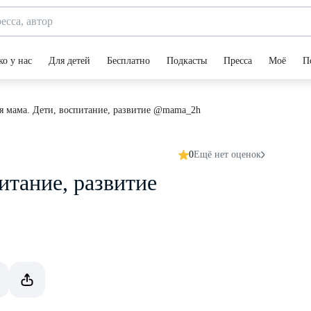
ко у нас
Для детей
Бесплатно
Подкасты
Пресса
Моё
П
я мама. Дети, воспитание, развитие @mama_2h
0
Ещё нет оценок
итание, развитие