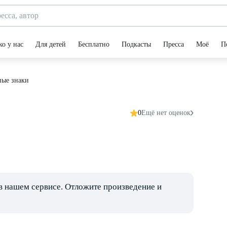
ко у нас
Для детей
Бесплатно
Подкасты
Пресса
Моё
П
ные знаки
0
Ещё нет оценок
в нашем сервисе. Отложите произведение и