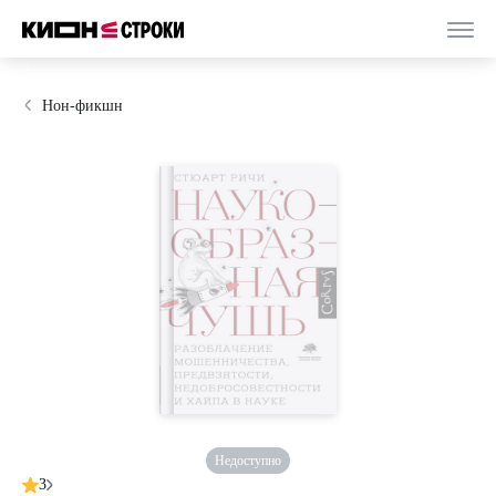
Нон-фикшн
Недоступно
3