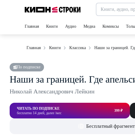
Главная
Книги
Аудио
Медиа
Комиксы
Толь
Наши за границей. Гд
Главная
Книги
Классика
По подписке
Наши за границей. Где апель
Николай Александрович Лейкин
ЧИТАТЬ ПО ПОДПИСКЕ
399 ₽
бесплатно 14 дней, далее /мес
Бесплатный фрагмент