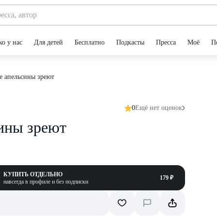
ко у нас
Для детей
Бесплатно
Подкасты
Пресса
Моё
П
е апельсины зреют
0
Ещё нет оценок
сины зреют
КУПИТЬ ОТДЕЛЬНО
179 ₽
навсегда в профиле и без подписки