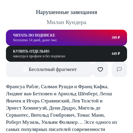
Нарушенные завещания
Милан Кундера
ЧИТАТЬ ПО ПОДПИСКЕ
399 ₽
бесплатно 14 дней, далее /мес
КУПИТЬ ОТДЕЛЬНО
449 ₽
навсегда в профиле и без подписки
Бесплатный фрагмент
Франсуа Рабле, Салман Рушди и Франц Кафка,
Людвиг ван Бетховен и Арнольд Шёнберг, Леош
Яначек и Игорь Стравинский, Лев Толстой и
Эрнест Хемингуэй, Дени Дидро, Мигель де
Сервантес, Витольд Гомбрович, Томас Манн,
Роберт Музиль, Уильям Фолкнер… Эссе одного из
самых популярных писателей современности