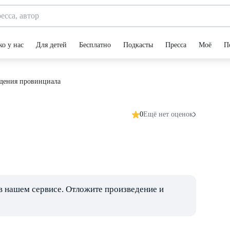
ко у нас
Для детей
Бесплатно
Подкасты
Пресса
Моё
П
дения провинциала
0
Ещё нет оценок
в нашем сервисе. Отложите произведение и