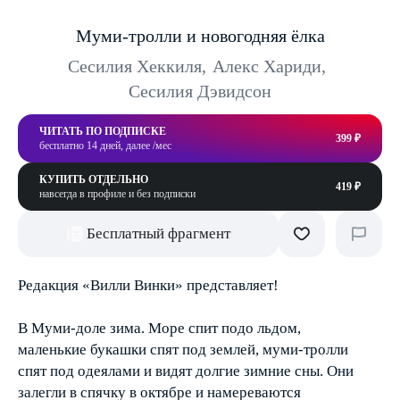
Муми-тролли и новогодняя ёлка
Сесилия Хеккиля
,
Алекс Хариди
,
Сесилия Дэвидсон
ЧИТАТЬ ПО ПОДПИСКЕ
399 ₽
бесплатно 14 дней, далее /мес
КУПИТЬ ОТДЕЛЬНО
419 ₽
навсегда в профиле и без подписки
Бесплатный фрагмент
Редакция «Вилли Винки» представляет!
В Муми-доле зима. Море спит подо льдом,
маленькие букашки спят под землей, муми-тролли
спят под одеялами и видят долгие зимние сны. Они
залегли в спячку в октябре и намереваются