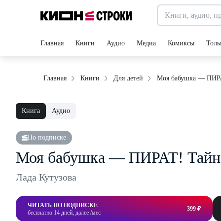
Главная
Книги
Аудио
Медиа
Комиксы
Толь
Моя бабушка — ПИРА
Главная
Книги
Для детей
Книга
Аудио
По подписке
Моя бабушка — ПИРАТ! Тайна
Лада Кутузова
ЧИТАТЬ ПО ПОДПИСКЕ
399 ₽
бесплатно 14 дней, далее /мес