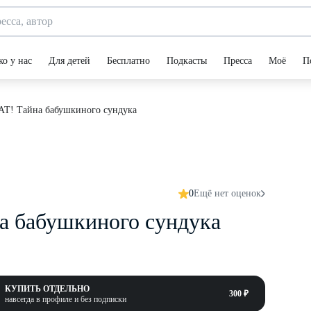
ко у нас
Для детей
Бесплатно
Подкасты
Пресса
Моё
П
Т! Тайна бабушкиного сундука
0
Ещё нет оценок
 бабушкиного сундука
КУПИТЬ ОТДЕЛЬНО
300 ₽
навсегда в профиле и без подписки