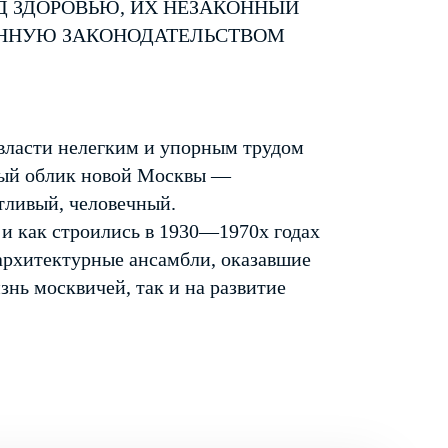
Д ЗДОРОВЬЮ, ИХ НЕЗАКОННЫЙ
ЕННУЮ ЗАКОНОДАТЕЛЬСТВОМ
й власти нелегким и упорным трудом
мый облик новой Москвы —
тливый, человечный.
 и как строились в 1930—1970­х годах
архитектурные ансамбли, оказавшие
знь москвичей, так и на развитие