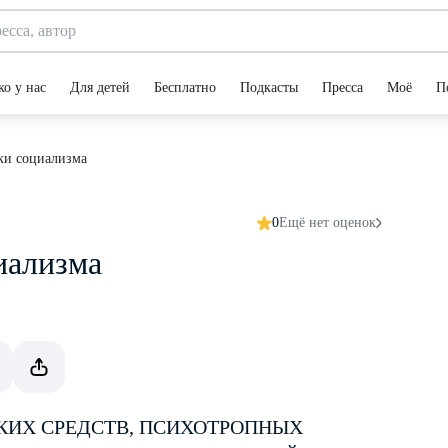
ко у нас
Для детей
Бесплатно
Подкасты
Пресса
Моё
П
ки социализма
0
Ещё нет оценок
иализма
КИХ СРЕДСТВ, ПСИХОТРОПНЫХ