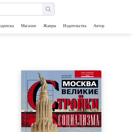
одписка
Магазин
Жанры
Издательства
Авторы