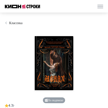
Классика
По подписке
4.3