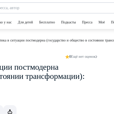
ко у нас
Для детей
Бесплатно
Подкасты
Пресса
Моё
П
ика в ситуации постмодерна (государство и общество в состоянии тран
0
Ещё нет оценок
ции постмодерна
стоянии трансформации):