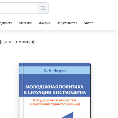
одписка
Магазин
Жанры
Издательства
Авторы
сформации): монография