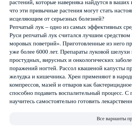
растений, которые наверняка найдутся в ваших 
что эти привычные растения могут стать наст
исцеляющим от серьезных болезней?
Репчатый лук – одно из самых эффективных сре
Руси репчатый лук считался лучшим средством
моровых поветрий». Приготовленные из него п
уже более 6000 лет. Препараты луковой шелухи
простудных, вирусных и онкологических заболе
поражений ногтей. Рассол квашеной капусты пр
желудка и кишечника. Хрен применяют в народн
компрессов, мазей и отваров как бактерицидно
способно подавить воспалительный процесс. С
научитесь самостоятельно готовить лекарственн
Все варианты п