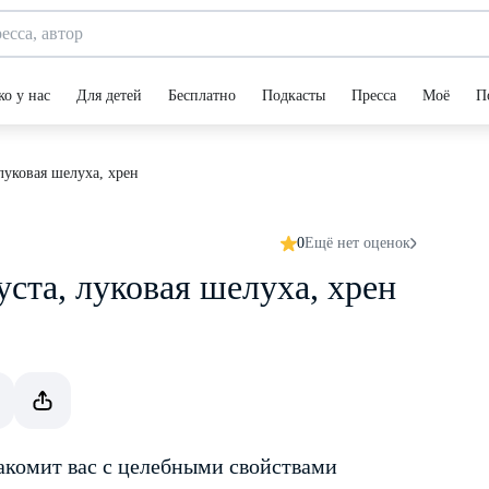
ко у нас
Для детей
Бесплатно
Подкасты
Пресса
Моё
П
луковая шелуха, хрен
0
Ещё нет оценок
ста, луковая шелуха, хрен
акомит вас с целебными свойствами