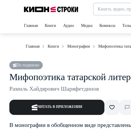
Главная
Книги
Аудио
Медиа
Комиксы
Толь
Мифопоэтика тата
Главная
Книги
Монографии
По подписке
Мифопоэтика татарской лите
Рамиль Хайдярович Шаряфетдинов
ЧИТАТЬ В ПРИЛОЖЕНИИ
В монографии в обобщенном виде представлен