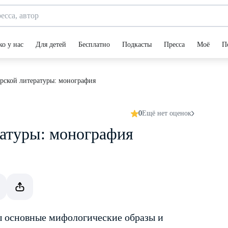
ко у нас
Для детей
Бесплатно
Подкасты
Пресса
Моё
П
рской литературы: монография
0
Ещё нет оценок
ратуры: монография
ы основные мифологические образы и