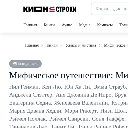
Главная
Книги
Аудио
Медиа
Комиксы
Толь
Мифическое п
Главная
Книги
Ужасы и мистика
По подписке
Мифическое путешествие: Ми
Нил Гейман
,
Кен Лю
,
Юн Ха Ли
,
Эмма Страуб
,
Анджела Слэттер
,
Аня Джоанна Де Ниро
,
Брук
Екатерина Седиа
,
Женевьева Валентайн
,
Кэтри
Мария Дэвана Хедли
,
Мэри Рикерт
,
Низи Шол
,
Рэйчел Поллак
,
Рэйчел Свирски
,
Соня Тааффе
,
Тананарив Дью
,
Танит Ли
,
Тэнси Райнер Робер