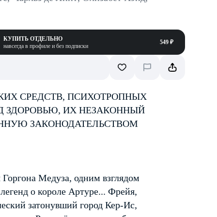
КУПИТЬ ОТДЕЛЬНО
549 ₽
навсегда в профиле и без подписки
КИХ СРЕДСТВ, ПСИХОТРОПНЫХ
Д ЗДОРОВЬЮ, ИХ НЕЗАКОННЫЙ
ЕННУЮ ЗАКОНОДАТЕЛЬСТВОМ
я Горгона Медуза, одним взглядом
легенд о короле Артуре... Фрейя,
ческий затонувший город Кер-Ис,