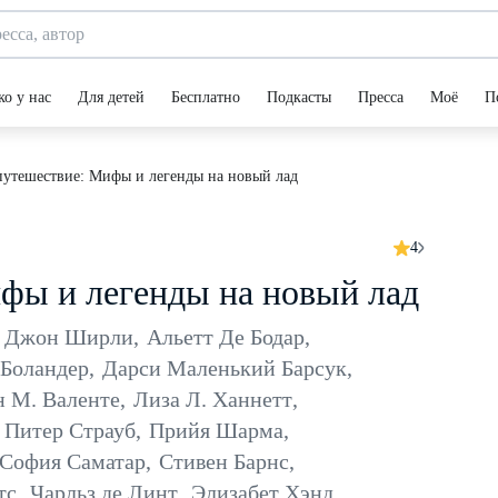
ко у нас
Для детей
Бесплатно
Подкасты
Пресса
Моё
П
утешествие: Мифы и легенды на новый лад
4
фы и легенды на новый лад
Джон Ширли
,
Альетт Де Бодар
,
 Боландер
,
Дарси Маленький Барсук
,
н М. Валенте
,
Лиза Л. Ханнетт
,
Питер Страуб
,
Прийя Шарма
,
София Саматар
,
Стивен Барнс
,
тс
,
Чарльз де Линт
,
Элизабет Хэнд
,