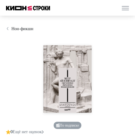
Нон-фикшн
По подписке
0
Ещё нет оценок