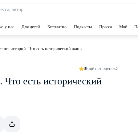
ко у нас
Для детей
Бесплатно
Подкасты
Пресса
Моё
П
тения историй. Что есть исторический жанр
0
Ещё нет оценок
. Что есть исторический