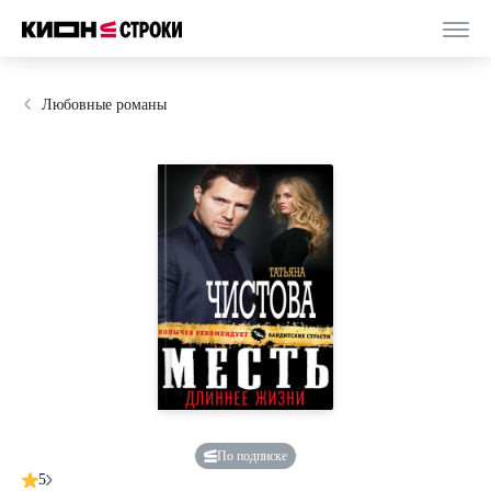
Любовные романы
По подписке
5