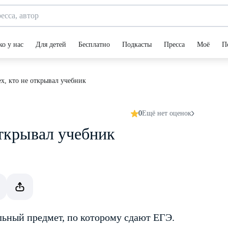
ко у нас
Для детей
Бесплатно
Подкасты
Пресса
Моё
П
х, кто не открывал учебник
0
Ещё нет оценок
открывал учебник
льный предмет, по которому сдают ЕГЭ.