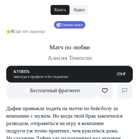
Книга
Аудио
Платная книга
0
Ещё нет оценок
Матч по любви
Алисия Томпсон
КУПИТЬ
379 ₽
навсегда в профиле и без подписки
Бесплатный фрагмент
Дафни привыкла ходить на матчи по бейсболу за
компанию с мужем. Но когда твой брак закончился
разводом, отправиться на игру в компании
подруги уж точно приятнее, чем кукситься дома.
На стадионе Дафни зло подшучивает над игроком