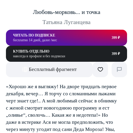
Любовь-морковь... и точка
Татьяна Луганцева
ЧИТАТЬ ПО ПОДПИСКЕ
399 ₽
бесплатно 14 дней, далее /мес
КУПИТЬ ОТДЕЛЬНО
399 ₽
навсегда в профиле и без подписки
Бесплатный фрагмент
«Хорошо же я выгляжу! На дворе тридцать первое
декабря, вечер… Я торчу со сломанными лыжами
черт знает где!.. А мой любимый сейчас в обнимку
с женой смотрит новогоднюю программу и ест
„оливье“, сволочь… Какая же я недотепа!» Но
даже в истерике Ася не могла предположить, что
через минуту угодит под сани Деда Мороза! Увы,