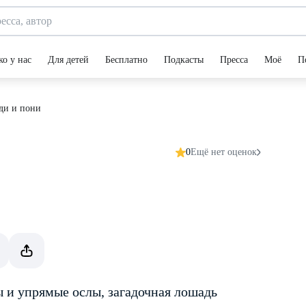
ко у нас
Для детей
Бесплатно
Подкасты
Пресса
Моё
П
ди и пони
0
Ещё нет оценок
 и упрямые ослы, загадочная лошадь