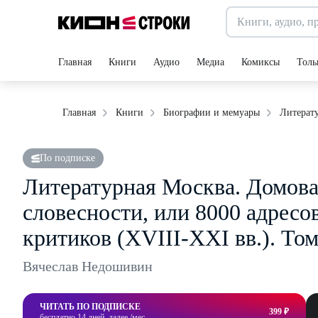
Главная
Книги
Аудио
Медиа
Комиксы
Толь
Литерату
Главная
Книги
Биографии и мемуары
По подписке
Литературная Москва. Домова
словесности, или 8000 адресов
критиков (XVIII-XXI вв.). Том
Вячеслав Недошивин
ЧИТАТЬ ПО ПОДПИСКЕ
399 ₽
бесплатно 14 дней, далее /мес