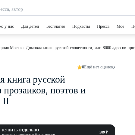
ко у нас
Для детей
Бесплатно
Подкасты
Пресса
Моё
П
рная Москва. Домовая книга русской словесности, или 8000 адресов проз
0
Ещё нет оценок
я книга русской
 прозаиков, поэтов и
 II
КУПИТЬ ОТДЕЛЬНО
589 ₽
навсегда в профиле и без подписки