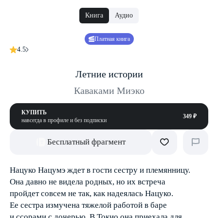
Книга
Аудио
Платная книга
4.5
Летние истории
Каваками Миэко
КУПИТЬ
349 ₽
навсегда в профиле и без подписки
Бесплатный фрагмент
Нацуко Нацумэ ждет в гости сестру и племянницу.
Она давно не видела р­одных, но их встреча
пройдет совсем не так, как надеялась Нацуко.
Ее сестра измучена тяжелой работой в баре
и ссорами с дочерью. В Токио она приехала для