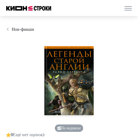
Нон-фикшн
По подписке
0
Ещё нет оценок