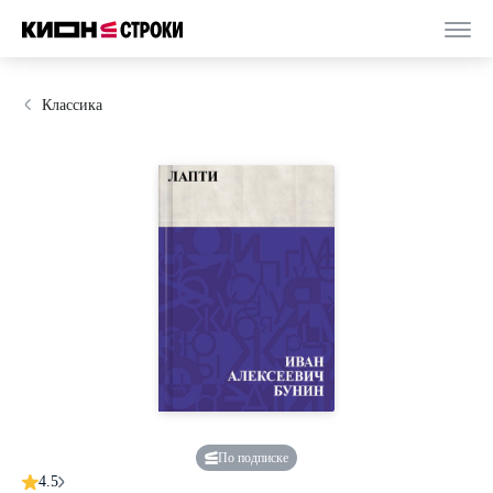
Классика
По подписке
4.5