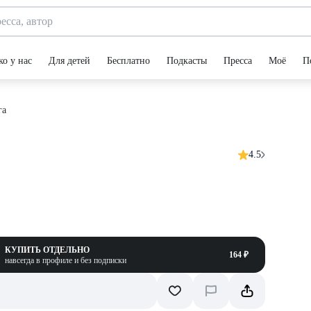
ко у нас
Для детей
Бесплатно
Подкасты
Пресса
Моё
П
га
4.5
КУПИТЬ ОТДЕЛЬНО
164 ₽
навсегда в профиле и без подписки