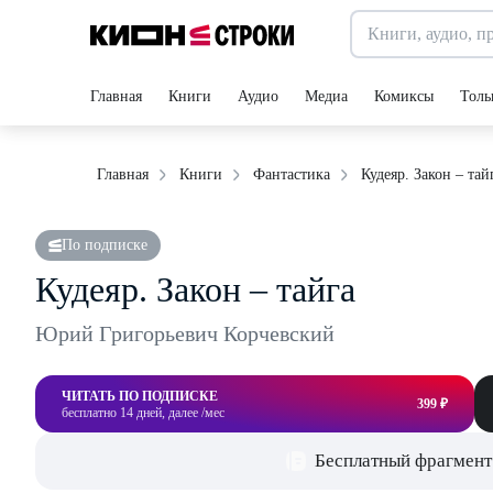
Главная
Книги
Аудио
Медиа
Комиксы
Толь
Кудеяр. Закон – тай
Главная
Книги
Фантастика
По подписке
Кудеяр. Закон – тайга
Юрий Григорьевич Корчевский
ЧИТАТЬ ПО ПОДПИСКЕ
399 ₽
бесплатно 14 дней, далее /мес
Бесплатный фрагмент