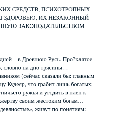
КИХ СРЕДСТВ, ПСИХОТРОПНЫХ
Д ЗДОРОВЬЮ, ИХ НЕЗАКОННЫЙ
ЕННУЮ ЗАКОНОДАТЕЛЬСТВОМ
 дней – в Древнюю Русь. Про?клятое
в, словно на дно трясины…
авником (сейчас сказали бы: главным
у Кудеяр, что грабит лишь богатых;
тничьего ружья и угодить в плен к
в жертву своим жестоким богам…
 девяностые», живут по понятиям: