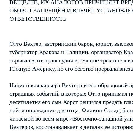
ВЕЩЕСТВ, ИХ АНАЛОГОВ ПРИЧИНЯЕТ ВРЕ
ОБОРОТ ЗАПРЕЩЁН И ВЛЕЧЁТ УСТАНОВЛ
ОТВЕТСТВЕННОСТЬ
Отто Вехтер, австрийский барон, юрист, высок
губернатор Кракова и Галиции, организатор Кра
скрывался от правосудия в течение трех послев
Южную Америку, но его бегство прервала внеза
Нацистская карьера Вехтера и его образцовый 
страшных событий, в которых Отто принимал н
десятилетия его сын Хорст решился предать гл
найти оправдание для отца. Филипп Сэндс, брит
читаемой во всем мире «Восточно-западной ули
Вехтеров, восстанавливает в деталях ее истори