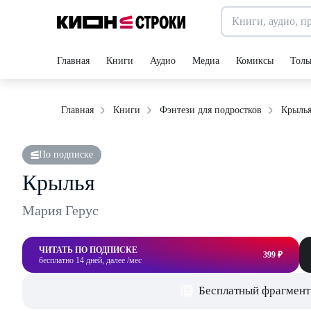
Главная
Книги
Аудио
Медиа
Комиксы
Толь
Крыль
Главная
Книги
Фэнтези для подростков
По подписке
Крылья
Мария Герус
ЧИТАТЬ ПО ПОДПИСКЕ
399 ₽
бесплатно 14 дней, далее /мес
Бесплатный фрагмент