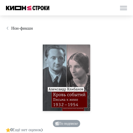
Нон-фикшн
По подписке
0
Ещё нет оценок