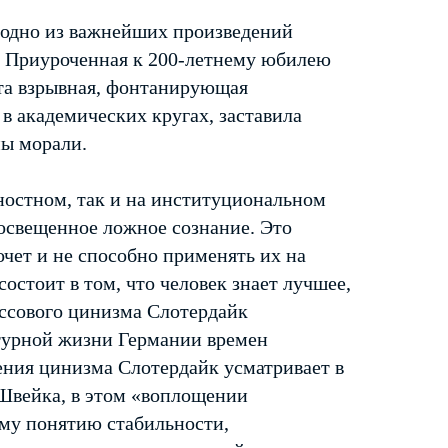
 одно из важнейших произведений
. Приуроченная к 200-летнему юбилею
та взрывная, фонтанирующая
в академических кругах, заставила
ы морали.
ностном, так и на институциональном
освещенное ложное сознание. Это
очет и не способно применять их на
стоит в том, что человек знает лучшее,
ассового цинизма Слотердайк
ьтурной жизни Германии времен
ния цинизма Слотердайк усматривает в
Швейка, в этом «воплощении
му понятию стабильности,