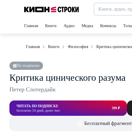
Главная
Книги
Аудио
Медиа
Комиксы
Толь
Критика циническо
Главная
Книги
Философия
По подписке
Критика цинического разума
Петер Слотердайк
ЧИТАТЬ ПО ПОДПИСКЕ
399 ₽
бесплатно 14 дней, далее /мес
Бесплатный фрагмент