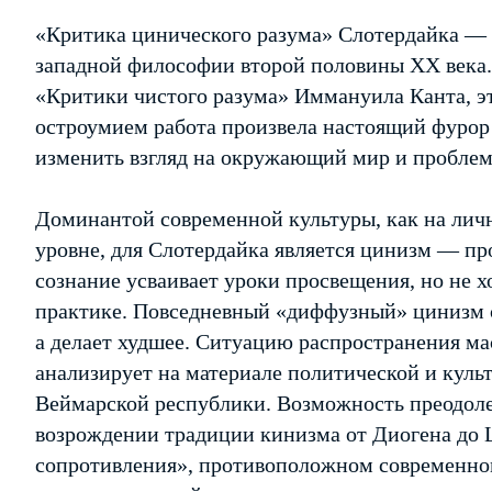
«Критика цинического разума» Слотердайка —
западной философии второй половины ХХ века
«Критики чистого разума» Иммануила Канта, э
остроумием работа произвела настоящий фурор 
изменить взгляд на окружающий мир и проблем
Доминантой современной культуры, как на лич
уровне, для Слотердайка является цинизм — пр
сознание усваивает уроки просвещения, но не х
практике. Повседневный «диффузный» цинизм со
а делает худшее. Ситуацию распространения м
анализирует на материале политической и кул
Веймарской республики. Возможность преодоле
возрождении традиции кинизма от Диогена до 
сопротивления», противоположном современно