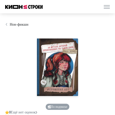
Нон-фикшн
По подписке
0
Ещё нет оценок