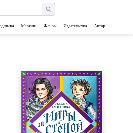
одписка
Магазин
Жанры
Издательства
Авторы