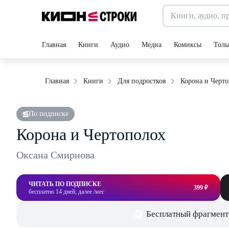
Главная
Книги
Аудио
Медиа
Комиксы
Толь
Корона и Черт
Главная
Книги
Для подростков
По подписке
Корона и Чертополох
Оксана Смирнова
ЧИТАТЬ ПО ПОДПИСКЕ
399 ₽
бесплатно 14 дней, далее /мес
Бесплатный фрагмент